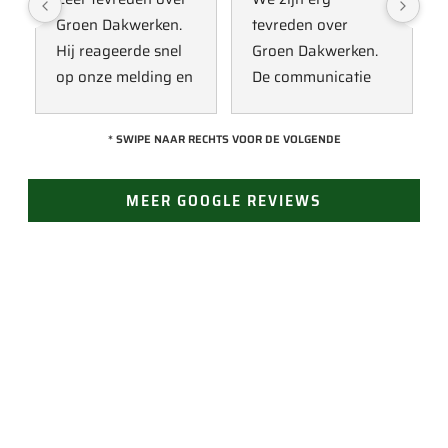
Groen Dakwerken. 
tevreden over 
Hij reageerde snel 
Groen Dakwerken. 
op onze melding en 
De communicatie 
kwam direct met 
verliep erg soepel 
een collega kijken 
met Jan, hij heeft 
* SWIPE NAAR RECHTS VOOR DE VOLGENDE
naar het probleem. 
veel kennis van het 
Omdat een 
vak en werkt snel & 
MEER GOOGLE REVIEWS
definitieve reparatie 
zorgvuldig. Echt 
niet meteen 
een aanrader! 
mogelijk was, heeft 
10/10!
hij eerst een 
noodoplossing 
geplaatst zodat 
verdere schade 
JAN GROEN | OPRICHTER
wordt voorkomen.
LAST VAN LEKKAGE?
Vertrouw op Groen Dakwerken voor een snelle en