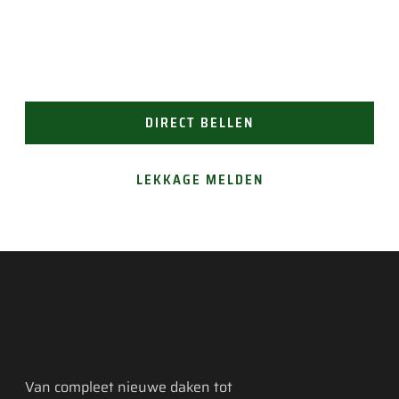
doeltreffende oplossing. Bel ons voor direct contact
(24/7 bereikbaar). Of vraag gemakkelijk een offerte
aan.
DIRECT BELLEN
LEKKAGE MELDEN
Van compleet nieuwe daken tot