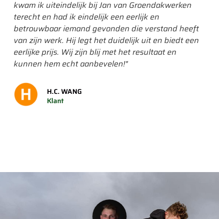
kwam ik uiteindelijk bij Jan van Groendakwerken
had
terecht en had ik eindelijk een eerlijk en
gev
betrouwbaar iemand gevonden die verstand heeft
gep
van zijn werk. Hij legt het duidelijk uit en biedt een
een
eerlijke prijs. Wij zijn blij met het resultaat en
wor
kunnen hem echt aanbevelen!"
mee
om 
is."
H.C. WANG
Klant