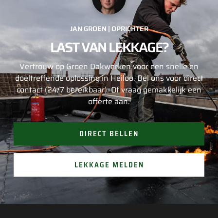
JAN GROEN | OPRICHTER
LAST VAN LEKKAGE?
Vertrouw op Groen Dakwerken voor een snelle en
doeltreffende oplossing in Heiloo. Bel ons voor direct
contact (24/7 bereikbaar). Of vraag gemakkelijk een
offerte aan.
DIRECT BELLEN
LEKKAGE MELDEN