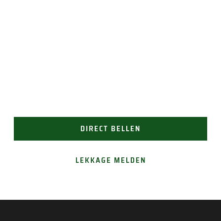
JAN GROEN | OPRICHTER
LAST VAN LEKKAGE?
Vertrouw op Groen Dakwerken voor een snelle en
doeltreffende oplossing in Warmenhuizen. Bel ons
voor direct contact (24/7 bereikbaar). Of vraag
gemakkelijk een offerte aan.
DIRECT BELLEN
LEKKAGE MELDEN