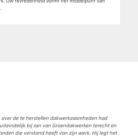
rk. Uw tevredenheid vormt het middelpunt van
.
ie over de te herstellen dakwerkzaamheden had
"Helaas
uiteindelijk bij Jan van Groendakwerken terecht en
eraf mo
nden die verstand heeft van zijn werk. Hij legt het
gevonde