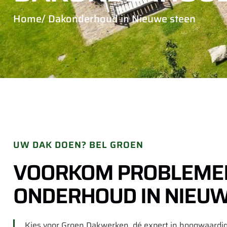
Home
/ Dakonderhoud in Nieuwe steen
UW DAK DOEN? BEL GROEN
VOORKOM PROBLEMEN
ONDERHOUD IN NIEUW
Kies voor Groen Dakwerken, dé expert in hoogwaardig