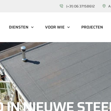
(+31) 06 37158612
A
DIENSTEN
VOOR WIE
PROJECTEN
IN NIEUWE STEE