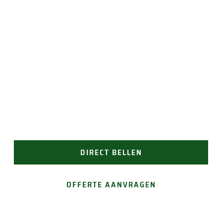
JAN GROEN | OPRICHTER
UW DAK IN TOPCONDITIE
Regelmatig onderhoud verlengt de levensduur van
uw dak. Groen Dakwerken biedt professioneel
onderhoud op maat! Bel ons of vraag een
onderhoudsplan aan voor betrouwbaar
dakonderhoud.
DIRECT BELLEN
OFFERTE AANVRAGEN