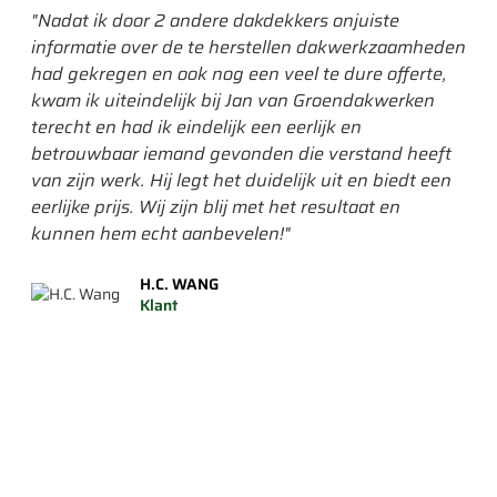
"Nadat ik door 2 andere dakdekkers onjuiste
"He
informatie over de te herstellen dakwerkzaamheden
ik 
had gekregen en ook nog een veel te dure offerte,
era
kwam ik uiteindelijk bij Jan van Groendakwerken
had
terecht en had ik eindelijk een eerlijk en
gev
betrouwbaar iemand gevonden die verstand heeft
gep
van zijn werk. Hij legt het duidelijk uit en biedt een
een
eerlijke prijs. Wij zijn blij met het resultaat en
wor
kunnen hem echt aanbevelen!"
mee
om 
H.C. WANG
is."
Klant