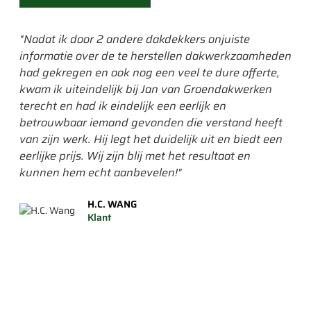
"Nadat ik door 2 andere dakdekkers onjuiste
"He
informatie over de te herstellen dakwerkzaamheden
ik 
had gekregen en ook nog een veel te dure offerte,
era
kwam ik uiteindelijk bij Jan van Groendakwerken
had
terecht en had ik eindelijk een eerlijk en
gev
betrouwbaar iemand gevonden die verstand heeft
gep
van zijn werk. Hij legt het duidelijk uit en biedt een
een
eerlijke prijs. Wij zijn blij met het resultaat en
wor
kunnen hem echt aanbevelen!"
mee
om 
H.C. WANG
is."
Klant