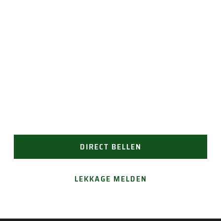
JAN GROEN | OPRICHTER
PROBLEMEN MET UW DAK?
Groen Dakwerken repareert snel en vakkundig! Bel
ons direct (24/7 bereikbaar) of vraag een vrijblijvende
offerte aan voor reparatie aan uw dak.
DIRECT BELLEN
LEKKAGE MELDEN