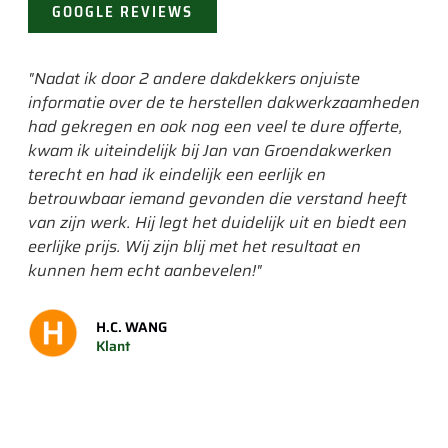
GOOGLE REVIEWS
"Nadat ik door 2 andere dakdekkers onjuiste
"He
informatie over de te herstellen dakwerkzaamheden
ik 
had gekregen en ook nog een veel te dure offerte,
era
kwam ik uiteindelijk bij Jan van Groendakwerken
had
terecht en had ik eindelijk een eerlijk en
gev
betrouwbaar iemand gevonden die verstand heeft
gep
van zijn werk. Hij legt het duidelijk uit en biedt een
een
eerlijke prijs. Wij zijn blij met het resultaat en
wor
kunnen hem echt aanbevelen!"
mee
om 
is."
H.C. WANG
Klant