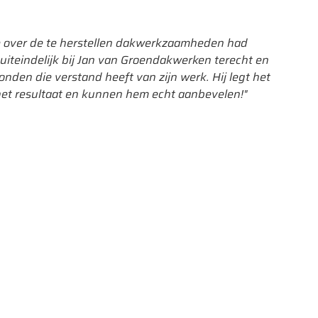
ie over de te herstellen dakwerkzaamheden had
"Helaas
uiteindelijk bij Jan van Groendakwerken terecht en
eraf mo
nden die verstand heeft van zijn werk. Hij legt het
gevonde
met het resultaat en kunnen hem echt aanbevelen!"
uurtje 
achtera