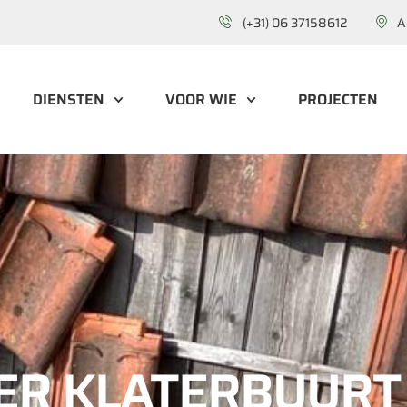
(+31) 06 37158612
A
DIENSTEN
VOOR WIE
PROJECTEN
ER KLATERBUURT