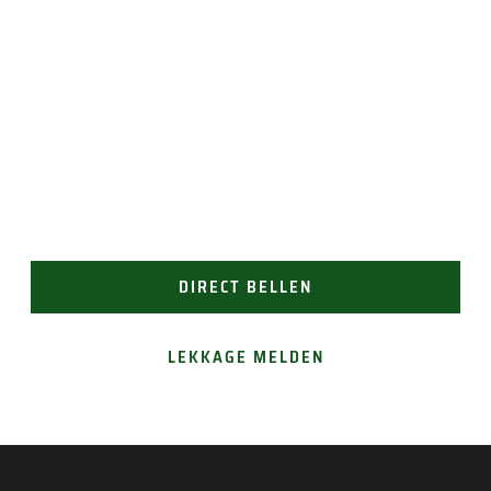
geplaatst zodat 
verdere schade 
JAN GROEN | OPRICHTER
wordt voorkomen.
LAST VAN LEKKAGE?
Vertrouw op Groen Dakwerken voor een snelle en
doeltreffende oplossing. Bel ons voor direct contact
(24/7 bereikbaar). Of vraag gemakkelijk een offerte
aan.
DIRECT BELLEN
LEKKAGE MELDEN