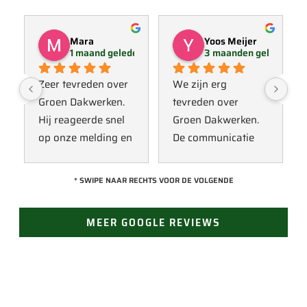
Mara
Yoos Meijer
1 maand geleden
3 maanden geleden
Zeer tevreden over 
We zijn erg 
Groen Dakwerken. 
tevreden over 
Hij reageerde snel 
Groen Dakwerken. 
op onze melding en 
De communicatie 
kwam direct met 
verliep erg soepel 
een collega kijken 
met Jan, hij heeft 
* SWIPE NAAR RECHTS VOOR DE VOLGENDE
naar het probleem. 
veel kennis van het 
Omdat een 
vak en werkt snel & 
MEER GOOGLE REVIEWS
definitieve reparatie 
zorgvuldig. Echt 
niet meteen 
een aanrader! 
mogelijk was, heeft 
10/10!
hij eerst een 
noodoplossing 