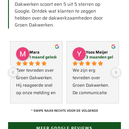
Dakwerken scoort een 5 uit 5 sterren op
Google. Ontdek wat klanten te zeggen
hebben over de dakwerkzaamheden door
Groen Dakwerken.
Mara
Yoos Meijer
1 maand geleden
3 maanden geleden
Zeer tevreden over 
We zijn erg 
Groen Dakwerken. 
tevreden over 
Hij reageerde snel 
Groen Dakwerken. 
op onze melding en 
De communicatie 
kwam direct met 
verliep erg soepel 
een collega kijken 
met Jan, hij heeft 
* SWIPE NAAR RECHTS VOOR DE VOLGENDE
naar het probleem. 
veel kennis van het 
Omdat een 
vak en werkt snel & 
MEER GOOGLE REVIEWS