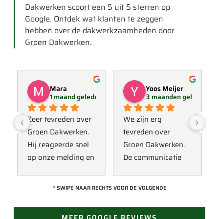
Dakwerken scoort een 5 uit 5 sterren op
Google. Ontdek wat klanten te zeggen
hebben over de dakwerkzaamheden door
Groen Dakwerken.
Mara
Yoos Meijer
1 maand geleden
3 maanden geleden
Zeer tevreden over 
We zijn erg 
Groen Dakwerken. 
tevreden over 
Hij reageerde snel 
Groen Dakwerken. 
op onze melding en 
De communicatie 
kwam direct met 
verliep erg soepel 
een collega kijken 
met Jan, hij heeft 
* SWIPE NAAR RECHTS VOOR DE VOLGENDE
naar het probleem. 
veel kennis van het 
Omdat een 
vak en werkt snel & 
MEER GOOGLE REVIEWS