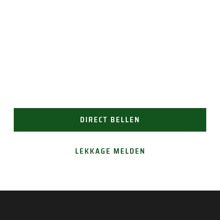
wordt voorkomen.
JAN GROEN | OPRICHTER
LAST VAN LEKKAGE?
Vertrouw op Groen Dakwerken voor een snelle en
doeltreffende oplossing. Bel ons voor direct contact
(24/7 bereikbaar). Of vraag gemakkelijk een offerte aan.
DIRECT BELLEN
LEKKAGE MELDEN