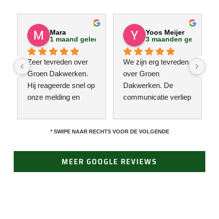
Mara
Yoos Meijer
1 maand geleden
3 maanden geleden
Zeer tevreden over 
We zijn erg tevreden 
Groen Dakwerken. 
over Groen 
Hij reageerde snel op 
Dakwerken. De 
onze melding en 
communicatie verliep 
kwam direct met een 
erg soepel met Jan, 
collega kijken naar 
hij heeft veel kennis 
het probleem. Omdat 
van het vak en werkt 
* SWIPE NAAR RECHTS VOOR DE VOLGENDE
een definitieve 
snel & zorgvuldig. 
reparatie niet meteen 
Echt een aanrader! 
MEER GOOGLE REVIEWS
mogelijk was, heeft 
10/10!
hij eerst een 
noodoplossing 
geplaatst zodat 
verdere schade 