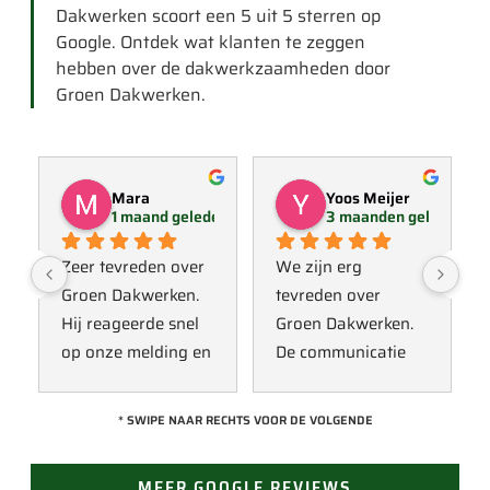
Dakwerken scoort een 5 uit 5 sterren op
Google. Ontdek wat klanten te zeggen
hebben over de dakwerkzaamheden door
Groen Dakwerken.
Mara
Yoos Meijer
1 maand geleden
3 maanden geleden
Zeer tevreden over 
We zijn erg 
Groen Dakwerken. 
tevreden over 
Hij reageerde snel 
Groen Dakwerken. 
op onze melding en 
De communicatie 
kwam direct met 
verliep erg soepel 
een collega kijken 
met Jan, hij heeft 
* SWIPE NAAR RECHTS VOOR DE VOLGENDE
naar het probleem. 
veel kennis van het 
Omdat een 
vak en werkt snel & 
MEER GOOGLE REVIEWS