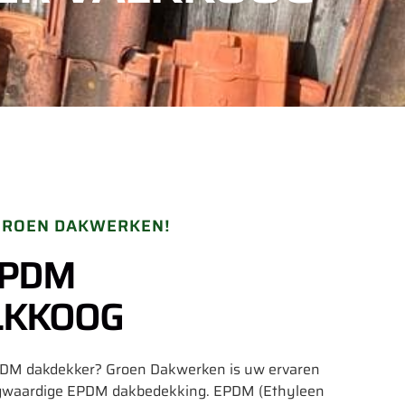
 GROEN DAKWERKEN!
EPDM
LKKOOG
EPDM dakdekker? Groen Dakwerken is uw ervaren
ogwaardige EPDM dakbedekking. EPDM (Ethyleen