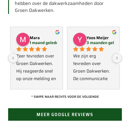
hebben over de dakwerkzaamheden door
Groen Dakwerken.
Mara
Yoos Meijer
1 maand geleden
3 maanden geleden
Zeer tevreden over 
We zijn erg 
Groen Dakwerken. 
tevreden over 
Hij reageerde snel 
Groen Dakwerken. 
op onze melding en 
De communicatie 
kwam direct met 
verliep erg soepel 
een collega kijken 
met Jan, hij heeft 
* SWIPE NAAR RECHTS VOOR DE VOLGENDE
naar het probleem. 
veel kennis van het 
Omdat een 
vak en werkt snel & 
MEER GOOGLE REVIEWS
definitieve reparatie 
zorgvuldig. Echt 
niet meteen 
een aanrader! 