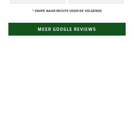
een collega kijken 
met Jan, hij heeft 
* SWIPE NAAR RECHTS VOOR DE VOLGENDE
naar het probleem. 
veel kennis van het 
Omdat een 
vak en werkt snel & 
MEER GOOGLE REVIEWS
definitieve reparatie 
zorgvuldig. Echt 
niet meteen 
een aanrader! 
mogelijk was, heeft 
10/10!
hij eerst een 
noodoplossing 
geplaatst zodat 
verdere schade 
JAN GROEN | OPRICHTER
wordt voorkomen.
LAST VAN LEKKAGE?
Vertrouw op Groen Dakwerken voor een snelle en
doeltreffende oplossing. Bel ons voor direct contact
(24/7 bereikbaar). Of vraag gemakkelijk een offerte
aan.