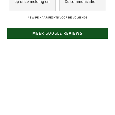
op onze melding en 
De communicatie 
kwam direct met 
verliep erg soepel 
een collega kijken 
met Jan, hij heeft 
* SWIPE NAAR RECHTS VOOR DE VOLGENDE
naar het probleem. 
veel kennis van het 
Omdat een 
vak en werkt snel & 
MEER GOOGLE REVIEWS
definitieve reparatie 
zorgvuldig. Echt 
niet meteen 
een aanrader! 
mogelijk was, heeft 
10/10!
hij eerst een 
noodoplossing 
geplaatst zodat 
verdere schade 
JAN GROEN | OPRICHTER
wordt voorkomen.
LAST VAN LEKKAGE?
Vertrouw op Groen Dakwerken voor een snelle en
doeltreffende oplossing. Bel ons voor direct contact
(24/7 bereikbaar). Of vraag gemakkelijk een offerte