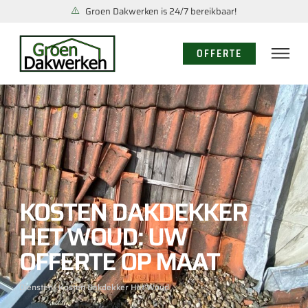
Groen Dakwerken is 24/7 bereikbaar!
OFFERTE
KOSTEN DAKDEKKER
HET WOUD: UW
OFFERTE OP MAAT
Diensten
/ Kosten Dakdekker Het Woud