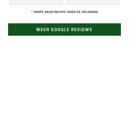
kwam direct met 
verliep erg soepel 
een collega kijken 
met Jan, hij heeft 
* SWIPE NAAR RECHTS VOOR DE VOLGENDE
naar het probleem. 
veel kennis van het 
Omdat een 
vak en werkt snel & 
MEER GOOGLE REVIEWS
definitieve reparatie 
zorgvuldig. Echt 
niet meteen 
een aanrader! 
mogelijk was, heeft 
10/10!
hij eerst een 
noodoplossing 
geplaatst zodat 
verdere schade 
JAN GROEN | OPRICHTER
wordt voorkomen.
LAST VAN LEKKAGE?
Vertrouw op Groen Dakwerken voor een snelle en
doeltreffende oplossing. Bel ons voor direct contact
(24/7 bereikbaar). Of vraag gemakkelijk een offerte
aan.