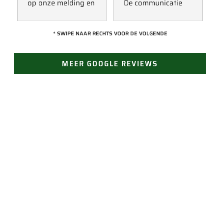
op onze melding en 
De communicatie 
kwam direct met 
verliep erg soepel 
een collega kijken 
met Jan, hij heeft 
* SWIPE NAAR RECHTS VOOR DE VOLGENDE
naar het probleem. 
veel kennis van het 
Omdat een 
vak en werkt snel & 
MEER GOOGLE REVIEWS
definitieve reparatie 
zorgvuldig. Echt 
niet meteen 
een aanrader! 
mogelijk was, heeft 
10/10!
hij eerst een 
noodoplossing 
geplaatst zodat 
verdere schade 
JAN GROEN | OPRICHTER
wordt voorkomen.
LAST VAN LEKKAGE?
Vertrouw op Groen Dakwerken voor een snelle en
doeltreffende oplossing. Bel ons voor direct contact
(24/7 bereikbaar). Of vraag gemakkelijk een offerte