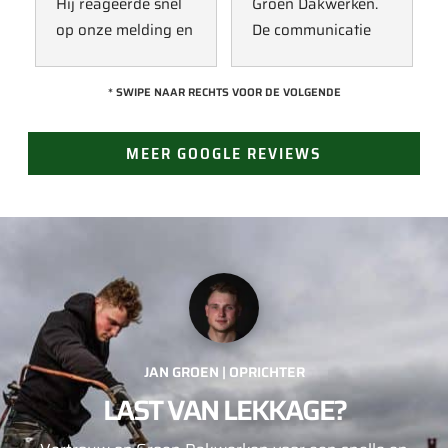
Hij reageerde snel 
Groen Dakwerken. 
op onze melding en 
De communicatie 
kwam direct met 
verliep erg soepel 
een collega kijken 
met Jan, hij heeft 
* SWIPE NAAR RECHTS VOOR DE VOLGENDE
naar het probleem. 
veel kennis van het 
Omdat een 
vak en werkt snel & 
MEER GOOGLE REVIEWS
definitieve reparatie 
zorgvuldig. Echt 
niet meteen 
een aanrader! 
mogelijk was, heeft 
10/10!
hij eerst een 
noodoplossing 
geplaatst zodat 
verdere schade 
wordt voorkomen.
JAN GROEN | OPRICHTER
LAST VAN LEKKAGE?