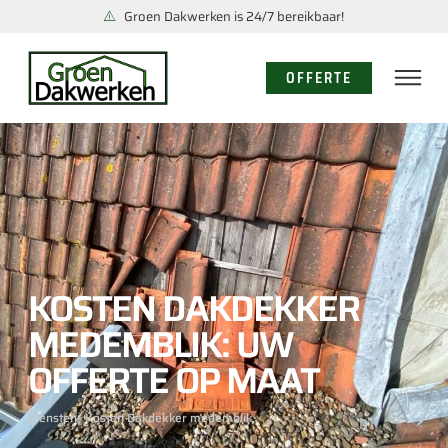
Groen Dakwerken is 24/7 bereikbaar!
OFFERTE
KOSTEN DAKDEKKER
MEDEMBLIK: UW
OFFERTE OP MAAT
Diensten
/ Kosten Dakdekker medemblik