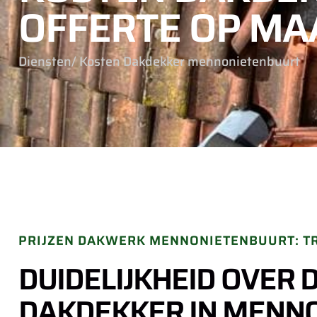
OFFERTE OP MA
Diensten
/ Kosten Dakdekker mennonietenbuurt
PRIJZEN DAKWERK MENNONIETENBUURT: T
DUIDELIJKHEID OVER 
DAKDEKKER IN MENN