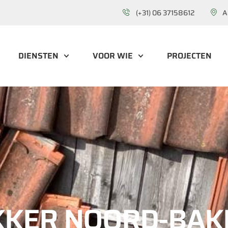
(+31) 06 37158612
A
DIENSTEN
VOOR WIE
PROJECTEN
KKER NOORD-BAK