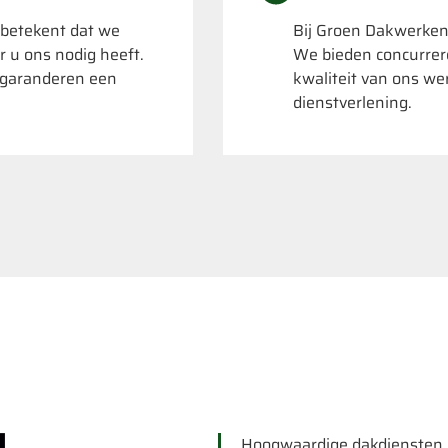
 betekent dat we
Bij Groen Dakwerken
r u ons nodig heeft.
We bieden concurrere
k garanderen een
kwaliteit van ons we
dienstverlening.
N
Hoogwaardige dakdiensten, 