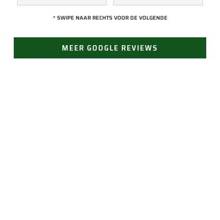
een collega kijken 
met Jan, hij heeft 
* SWIPE NAAR RECHTS VOOR DE VOLGENDE
naar het probleem. 
veel kennis van het 
Omdat een 
vak en werkt snel & 
MEER GOOGLE REVIEWS
definitieve reparatie 
zorgvuldig. Echt 
niet meteen 
een aanrader! 
mogelijk was, heeft 
10/10!
hij eerst een 
noodoplossing 
geplaatst zodat 
verdere schade 
JAN GROEN | OPRICHTER
wordt voorkomen.
LAST VAN LEKKAGE?
Vertrouw op Groen Dakwerken voor een snelle en
doeltreffende oplossing. Bel ons voor direct contact
(24/7 bereikbaar). Of vraag gemakkelijk een offerte
aan.