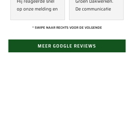
Hij reageerde snel 
Groen Dakwerken. 
op onze melding en 
De communicatie 
kwam direct met 
verliep erg soepel 
een collega kijken 
met Jan, hij heeft 
* SWIPE NAAR RECHTS VOOR DE VOLGENDE
naar het probleem. 
veel kennis van het 
Omdat een 
vak en werkt snel & 
MEER GOOGLE REVIEWS
definitieve reparatie 
zorgvuldig. Echt 
niet meteen 
een aanrader! 
mogelijk was, heeft 
10/10!
hij eerst een 
noodoplossing 
geplaatst zodat 
verdere schade 
JAN GROEN | OPRICHTER
wordt voorkomen.
LAST VAN LEKKAGE?
Vertrouw op Groen Dakwerken voor een snelle en
doeltreffende oplossing. Bel ons voor direct contact