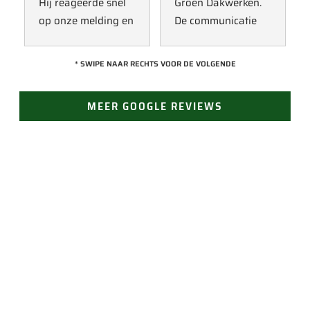
Hij reageerde snel 
Groen Dakwerken. 
op onze melding en 
De communicatie 
kwam direct met 
verliep erg soepel 
een collega kijken 
met Jan, hij heeft 
* SWIPE NAAR RECHTS VOOR DE VOLGENDE
naar het probleem. 
veel kennis van het 
Omdat een 
vak en werkt snel & 
MEER GOOGLE REVIEWS
definitieve reparatie 
zorgvuldig. Echt 
niet meteen 
een aanrader! 
mogelijk was, heeft 
10/10!
hij eerst een 
noodoplossing 
geplaatst zodat 
verdere schade 
JAN GROEN | OPRICHTER
wordt voorkomen.
LAST VAN LEKKAGE?
Vertrouw op Groen Dakwerken voor een snelle en
doeltreffende oplossing. Bel ons voor direct contact