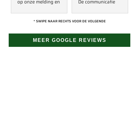
op onze melding en 
De communicatie 
kwam direct met 
verliep erg soepel 
een collega kijken 
met Jan, hij heeft 
* SWIPE NAAR RECHTS VOOR DE VOLGENDE
naar het probleem. 
veel kennis van het 
Omdat een 
vak en werkt snel & 
MEER GOOGLE REVIEWS
definitieve reparatie 
zorgvuldig. Echt 
niet meteen 
een aanrader! 
mogelijk was, heeft 
10/10!
hij eerst een 
noodoplossing 
geplaatst zodat 
verdere schade 
JAN GROEN | OPRICHTER
wordt voorkomen.
LAST VAN LEKKAGE?
Vertrouw op Groen Dakwerken voor een snelle en
doeltreffende oplossing. Bel ons voor direct contact
(24/7 bereikbaar). Of vraag gemakkelijk een offerte